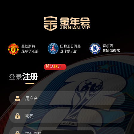
送
18
元
注册
登录